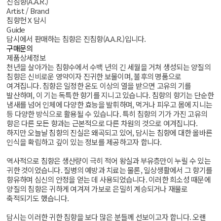
진침향(A.A.R.)
Artist / Brand
침향헌 X 담시
Guide
담시에서 판매하는 침향은 진침향(A.A.R.)입니다.
구매문의
제품상세정보
천년을 살아가는 침향수에서 수백 년의 긴 세월을 거쳐 생성되는 양질의
침향은 신비로운 영약이자 진귀한 보물이며, 불후의 명품으로
여겨집니다. 침향은 일정한 온도 이상의 열을 받으면 고유의 기를
발산하며, 이 기는 독특한 향기를 지니고 있습니다. 침향의 향기는 단순한
냄새를 넘어 인체에 다양한 효능을 발휘하며, 먹거나 피우고 몸에 지니는
등 다양한 방식으로 활용될 수 있습니다. 특히 침향의 기가 가진 고유의
향은 다른 모든 향과는 근본적으로 다른 차원의 것으로 여겨집니다.
하지만 오늘날 침향의 진실은 왜곡되고 있어, 담시는 침향에 대한 올바른
인식을 확립하고 깊이 있는 정보를 제공하고자 합니다.
역사적으로 침향은 생산량이 극히 적어 왕실과 부유층만이 누릴 수 있는
귀한 것이었습니다. 질병의 예방과 치료는 물론, 일상생활에서 그 향기를
향유하며 심신의 안정을 얻는 데 사용되었습니다. 이러한 희소성 때문에
양질의 침향은 귀하게 여겨져 가보로 은밀히 계승되거나 재물로
축적되기도 했습니다.
담시는 이러한 귀한 침향을 보다 많은 분들께 선보이고자 합니다. 오랜